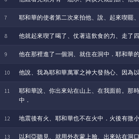
7
耶和華的使者第二次來拍他、說、起來喫罷
8
他就起來喫了喝了、仗著這飲食的力、走了
9
他在那裡進了一個洞、就住在洞中．耶和華
10
他說、我為耶和華萬軍之神大發熱心、因為
11
耶和華說、你出來站在山上、在我面前。那
中．
12
地震後有火、耶和華也不在火中．火後有微
13
以利亞聽見、就用外衣蒙上臉、出來站在洞