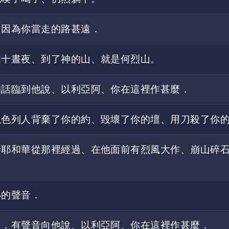
、因為你當走的路甚遠．
四十晝夜、到了神的山、就是何烈山。
的話臨到他說、以利亞阿、你在這裡作甚麼．
以色列人背棄了你的約、毀壞了你的壇、用刀殺了你
時耶和華從那裡經過、在他面前有烈風大作、崩山碎
小的聲音．
口．有聲音向他說、以利亞阿、你在這裡作甚麼．