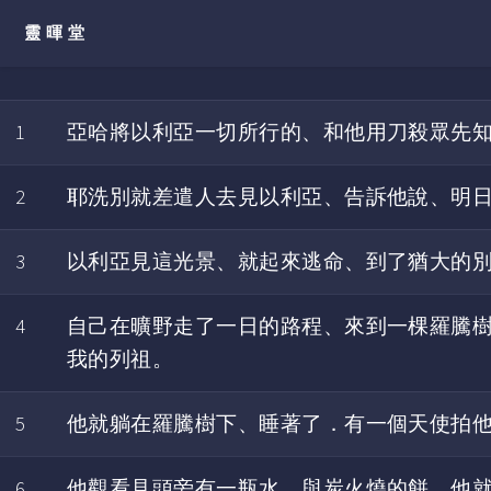
靈暉堂
1
亞哈將以利亞一切所行的、和他用刀殺眾先
2
耶洗別就差遣人去見以利亞、告訴他說、明
3
以利亞見這光景、就起來逃命、到了猶大的
4
自己在曠野走了一日的路程、來到一棵羅騰
我的列祖。
5
他就躺在羅騰樹下、睡著了．有一個天使拍
6
他觀看見頭旁有一瓶水、與炭火燒的餅、他