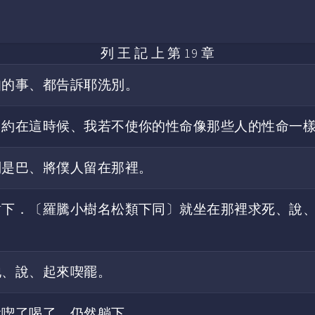
列 王 記 上 第 19 章
知的事、都告訴耶洗別。
日約在這時候、我若不使你的性命像那些人的性命一
別是巴、將僕人留在那裡。
樹下．〔羅騰小樹名松類下同〕就坐在那裡求死、說
他、說、起來喫罷。
就喫了喝了、仍然躺下。