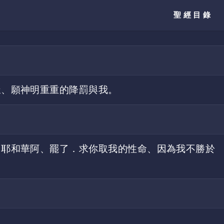
聖經目錄
樣、願神明重重的降罰與我。
、耶和華阿、罷了．求你取我的性命、因為我不勝於