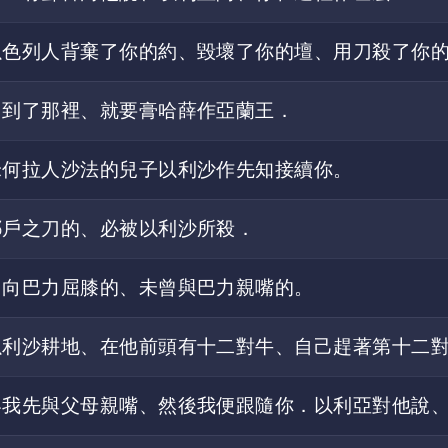
以色列人背棄了你的約、毀壞了你的壇、用刀殺了你
．到了那裡、就要膏哈薛作亞蘭王．
米何拉人沙法的兒子以利沙作先知接續你。
耶戶之刀的、必被以利沙所殺．
曾向巴力屈膝的、未曾與巴力親嘴的。
以利沙耕地、在他前頭有十二對牛、自己趕著第十二
容我先與父母親嘴、然後我便跟隨你．以利亞對他說