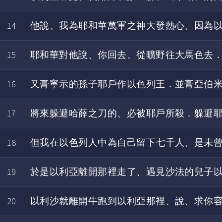
14
他說、我為耶和華萬軍之神大發熱心、因為
15
耶和華對他說、你回去、從曠野往大馬色去
16
又膏寧示的孫子耶戶作以色列王．並膏亞伯
17
將來躲避哈薛之刀的、必被耶戶所殺．躲避
18
但我在以色列人中為自己留下七千人、是未
19
於是以利亞離開那裡走了、遇見沙法的兒子
20
以利沙就離開牛跑到以利亞那裡、說、求你