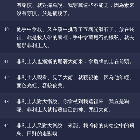
有穿慣、就對掃羅說、我穿戴這些不能走．因為素來
沒有穿慣。於是摘脫了。
40
他手中拿杖、又在溪中挑選了五塊光滑石子、放在袋
裡、就是牧人帶的囊裡．手中拿著甩石的機弦、就去
迎那非利士人。
41
非利士人也漸漸的迎著大衛來．拿盾牌的走在前頭。
42
非利士人觀看、見了大衛、就藐視他．因為他年輕、
面色光紅、容貌俊美。
43
非利士人對大衛說、你拿杖到我這裡來、我豈是狗
呢。非利士人就指著自己的神、咒詛大衛。
44
非利士人又對大衛說、來罷、我將你的肉給空中的飛
鳥、田野的走獸喫。