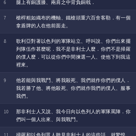
6
腿上有銅護膝、兩肩之中背負銅戟．
7
槍桿粗如織布的機軸、鐵槍頭重六百舍客勒．有一個
拿盾牌的人在他前面走。
8
歌利亞對著以色列的軍隊站立、呼叫說、你們出來擺
列隊伍作甚麼呢．我不是非利士人麼．你們不是掃羅
的僕人麼．可以從你們中間揀選一人、使他下到我這
裡來。
9
他若能與我戰鬥、將我殺死、我們就作你們的僕人．
我若勝了他、將他殺死、你們就作我們的僕人、服事
我們。
10
那非利士人又說、我今日向以色列人的軍隊罵陣．你
們叫一個人出來、與我戰鬥。
11
掃羅和以色列眾人聽見非利士人的這些話、就驚惶、