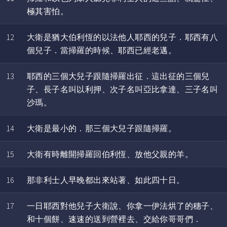
極其害怕。
12
大衛是猶大伯利恆的以法他人耶西的兒子．耶西有八
個兒子．當掃羅的時候、耶西已經老邁。
13
耶西的三個大兒子跟隨掃羅出征．這出征的三個兒
子、長子名叫以利押、次子名叫亞比拿達、三子名叫
沙瑪。
14
大衛是最小的．那三個大兒子跟隨掃羅。
15
大衛有時離開掃羅回伯利恆、放他父親的羊。
16
那非利士人早晚都出來站著、如此四十日。
17
一日耶西對他兒子大衛說、你拿一伊法烘了的穗子、
和十個餅、速速的送到營裡去、交給你哥哥們．