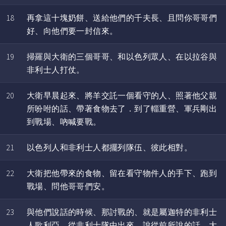
18
再拿這十塊奶餅、送給他們的千夫長、且問你哥哥們
好、向他們要一封信來。
19
掃羅與大衛的三個哥哥、和以色列眾人、在以拉谷與
非利士人打仗。
20
大衛早晨起來、將羊交託一個看守的人、照著他父親
所吩咐的話、帶著食物去了．到了輜重營、軍兵剛出
到戰場、吶喊要戰。
21
以色列人和非利士人都擺列隊伍、彼此相對。
22
大衛把他帶來的食物、留在看守物件人的手下、跑到
戰場、問他哥哥們安。
23
與他們說話的時候、那討戰的、就是屬迦特的非利士
人歌利亞、從非利士隊中出來、說從前所說的話．大