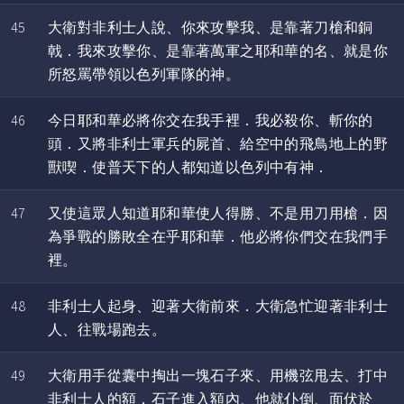
45
大衛對非利士人說、你來攻擊我、是靠著刀槍和銅
戟．我來攻擊你、是靠著萬軍之耶和華的名、就是你
所怒罵帶領以色列軍隊的神。
46
今日耶和華必將你交在我手裡．我必殺你、斬你的
頭．又將非利士軍兵的屍首、給空中的飛鳥地上的野
獸喫．使普天下的人都知道以色列中有神．
47
又使這眾人知道耶和華使人得勝、不是用刀用槍．因
為爭戰的勝敗全在乎耶和華．他必將你們交在我們手
裡。
48
非利士人起身、迎著大衛前來．大衛急忙迎著非利士
人、往戰場跑去。
49
大衛用手從囊中掏出一塊石子來、用機弦甩去、打中
非利士人的額．石子進入額內、他就仆倒、面伏於