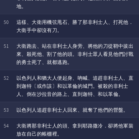
地。
50
這樣、大衛用機弦甩石、勝了那非利士人、打死他．
大衛手中卻沒有刀。
51
大衛跑去、站在非利士人身旁、將他的刀從鞘中拔出
來、殺死他、割了他的頭。非利士眾人看見他們討戰
的勇士死了、就都逃跑。
52
以色列人和猶大人便起身、吶喊、追趕非利士人、直
到迦特〔或作該〕和以革倫的城門。被殺的非利士
人、倒在沙拉音的路上、直到迦特、和以革倫。
53
以色列人追趕非利士人回來、就奪了他們的營盤。
54
大衛將那非利士人的頭、拿到耶路撒冷．卻將他軍裝
放在自己的帳棚裡。