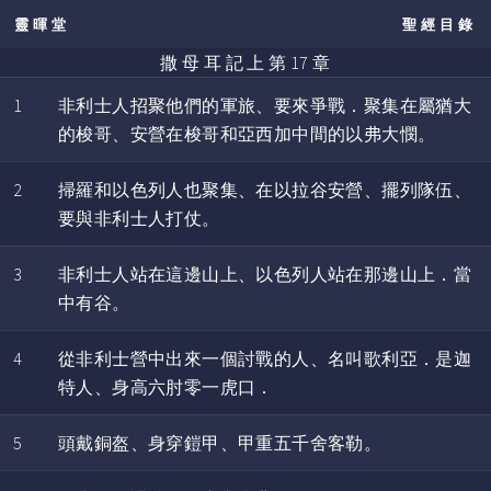
靈暉堂
聖經目錄
撒 母 耳 記 上 第 17 章
1
非利士人招聚他們的軍旅、要來爭戰．聚集在屬猶大
的梭哥、安營在梭哥和亞西加中間的以弗大憫。
2
掃羅和以色列人也聚集、在以拉谷安營、擺列隊伍、
要與非利士人打仗。
3
非利士人站在這邊山上、以色列人站在那邊山上．當
中有谷。
4
從非利士營中出來一個討戰的人、名叫歌利亞．是迦
特人、身高六肘零一虎口．
5
頭戴銅盔、身穿鎧甲、甲重五千舍客勒。