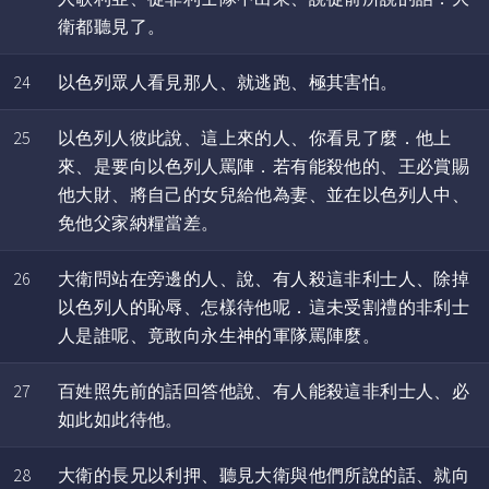
衛都聽見了。
24
以色列眾人看見那人、就逃跑、極其害怕。
25
以色列人彼此說、這上來的人、你看見了麼．他上
來、是要向以色列人罵陣．若有能殺他的、王必賞賜
他大財、將自己的女兒給他為妻、並在以色列人中、
免他父家納糧當差。
26
大衛問站在旁邊的人、說、有人殺這非利士人、除掉
以色列人的恥辱、怎樣待他呢．這未受割禮的非利士
人是誰呢、竟敢向永生神的軍隊罵陣麼。
27
百姓照先前的話回答他說、有人能殺這非利士人、必
如此如此待他。
28
大衛的長兄以利押、聽見大衛與他們所說的話、就向