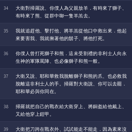
34
大衛對掃羅說、你僕人為父親放羊．有時來了獅子、
有時來了熊、從群中啣一隻羊羔去。
35
我就追趕他、擊打他、將羊羔從他口中救出來．他起
來要害我、我就揪著他的鬍子、將他打死。
36
你僕人曾打死獅子和熊．這未受割禮的非利士人向永
生神的軍隊罵陣、也必像獅子和熊一般。
37
大衛又說、耶和華救我脫離獅子和熊的爪、也必救我
脫離這非利士人的手。掃羅對大衛說、你可以去罷．
耶和華必與你同在。
38
掃羅就把自己的戰衣給大衛穿上、將銅盔給他戴上、
又給他穿上鎧甲。
39
大衛把刀跨在戰衣外、試試能走不能走．因為素來沒