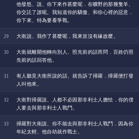
他發怒、說、你下來作甚麼呢．在曠野的那幾隻羊、
你交託了誰呢。我知道你的驕傲、和你心裡的惡意．
你下來、特為要看爭戰。
29
大衛說、我作了甚麼呢．我來豈沒有緣故麼。
30
大衛就離開他轉向別人、照先前的話而問．百姓仍照
先前的話回答他。
31
有人聽見大衛所說的話、就告訴了掃羅．掃羅便打發
人叫他來。
32
大衛對掃羅說、人都不必因那非利士人膽怯．你的僕
人要去與那非利士人戰鬥。
33
掃羅對大衛說、你不能去與那非利士人戰鬥．因為你
年紀太輕、他自幼就作戰士。