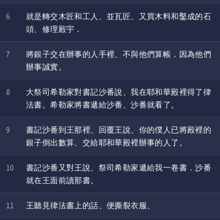
6
就是轉交木匠和工人、並瓦匠、又買木料和鑿成的石
頭、修理殿宇．
7
將銀子交在辦事的人手裡、不與他們算帳．因為他們
辦事誠實。
8
大祭司希勒家對書記沙番說、我在耶和華殿裡得了律
法書。希勒家將書遞給沙番、沙番就看了。
9
書記沙番到王那裡、回覆王說、你的僕人已將殿裡的
銀子倒出數算、交給耶和華殿裡辦事的人了。
10
書記沙番又對王說、祭司希勒家遞給我一卷書．沙番
就在王面前讀那書。
11
王聽見律法書上的話、便撕裂衣服、