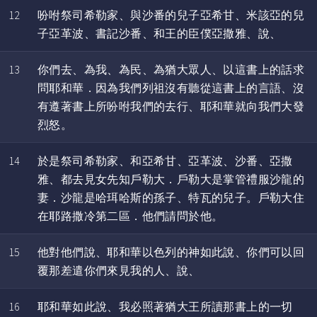
12
吩咐祭司希勒家、與沙番的兒子亞希甘、米該亞的兒
子亞革波、書記沙番、和王的臣僕亞撒雅、說、
13
你們去、為我、為民、為猶大眾人、以這書上的話求
問耶和華．因為我們列祖沒有聽從這書上的言語、沒
有遵著書上所吩咐我們的去行、耶和華就向我們大發
烈怒。
14
於是祭司希勒家、和亞希甘、亞革波、沙番、亞撒
雅、都去見女先知戶勒大．戶勒大是掌管禮服沙龍的
妻．沙龍是哈珥哈斯的孫子、特瓦的兒子。戶勒大住
在耶路撒冷第二區．他們請問於他。
15
他對他們說、耶和華以色列的神如此說、你們可以回
覆那差遣你們來見我的人、說、
16
耶和華如此說、我必照著猶大王所讀那書上的一切