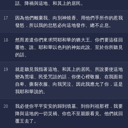
話、降禍與這地、和其上的居民。
17
因為他們離棄我、向別神燒香、用他們手所作的惹我
發怒．所以我的忿怒必向這地發作、總不止息。
18
然而差遣你們來求問耶和華的猶大王、你們要這樣回
覆他、說、耶和華以色列的神如此說、至於你所聽見
的話、
19
就是聽見我指著這地、和其上的居民、所說要使這地
變為荒場、民受咒詛的話．你便心裡敬服、在我面前
自卑、撕裂衣服、向我哭泣、因此我應允了你．這是
我耶和華說的。
20
我必使你平平安安的歸到墳墓、到你列祖那裡．我要
降與這地的一切災禍、你也不至親眼看見。他們就回
覆王去了。