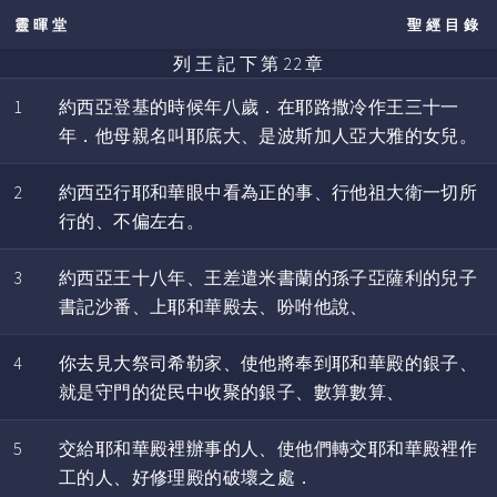
靈暉堂
聖經目錄
列 王 記 下 第 22 章
1
約西亞登基的時候年八歲．在耶路撒冷作王三十一
年．他母親名叫耶底大、是波斯加人亞大雅的女兒。
2
約西亞行耶和華眼中看為正的事、行他祖大衛一切所
行的、不偏左右。
3
約西亞王十八年、王差遣米書蘭的孫子亞薩利的兒子
書記沙番、上耶和華殿去、吩咐他說、
4
你去見大祭司希勒家、使他將奉到耶和華殿的銀子、
就是守門的從民中收聚的銀子、數算數算、
5
交給耶和華殿裡辦事的人、使他們轉交耶和華殿裡作
工的人、好修理殿的破壞之處．