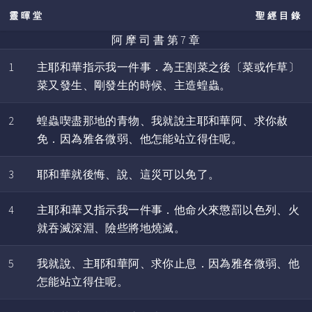
靈暉堂
聖經目錄
阿 摩 司 書 第 7 章
1
主耶和華指示我一件事．為王割菜之後〔菜或作草〕
菜又發生、剛發生的時候、主造蝗蟲。
2
蝗蟲喫盡那地的青物、我就說主耶和華阿、求你赦
免．因為雅各微弱、他怎能站立得住呢。
3
耶和華就後悔、說、這災可以免了。
4
主耶和華又指示我一件事．他命火來懲罰以色列、火
就吞滅深淵、險些將地燒滅。
5
我就說、主耶和華阿、求你止息．因為雅各微弱、他
怎能站立得住呢。