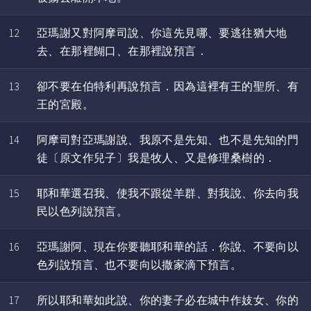
12
亞瑪謝又對阿摩司說、你這先見哪、要逃往猶大地
去、在那裡餬口、在那裡說預言．
13
卻不要在伯特利再說預言．因為這裡有王的聖所、有
王的宮殿。
14
阿摩司對亞瑪謝說、我原不是先知、也不是先知的門
徒〔原文作兒子〕我是牧人、又是修理桑樹的．
15
耶和華選召我、使我不跟從羊群、對我說、你去向我
民以色列說預言。
16
亞瑪謝阿、現在你要聽耶和華的話．你說、不要向以
色列說預言、也不要向以撒家滴下預言。
17
所以耶和華如此說、你的妻子必在城中作妓女、你的