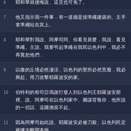
6
耶和華就後悔說、這災也可免了。
7
他又指示我一件事．有一道牆是按準繩建築的、主手
拿準繩站在其上。
8
耶和華對我說、阿摩司阿、你看見甚麼．我說、看見
準繩。主說、我要弔起準繩在我民以色列中．我必不
再寬恕他們．
9
以撒的丘壇必然淒涼、以色列的聖所必然荒廢．我必
興起、用刀攻擊耶羅波安的家。
10
伯特利的祭司亞瑪謝打發人到以色列王耶羅波安那
裡、說、阿摩司在以色列家中、圖謀背叛你．他所說
的一切話、這國擔當不起。
11
因為阿摩司如此說、耶羅波安必被刀殺、以色列民定
被擄去離開本地。