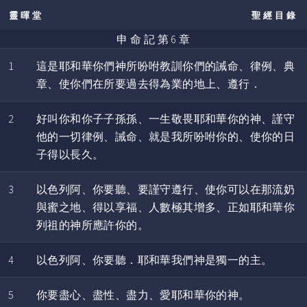
靈暉堂
聖經目錄
申 命 記 第 6 章
1
這是耶和華你們神所吩咐教訓你們的誡命、律例、典
章、使你們在所要過去得為業的地上、遵行．
2
好叫你和你子子孫孫、一生敬畏耶和華你的神、謹守
他的一切律例、誡命、就是我所吩咐你的、使你的日
子得以長久。
3
以色列阿、你要聽、要謹守遵行、使你可以在那流奶
與蜜之地、得以享福、人數極其增多、正如耶和華你
列祖的神所應許你的。
4
以色列阿、你要聽．耶和華我們神是獨一的主。
5
你要盡心、盡性、盡力、愛耶和華你的神。