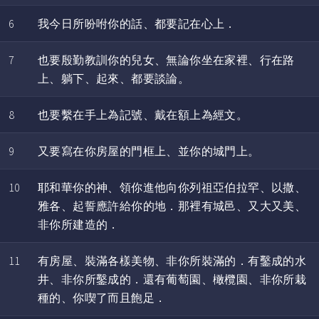
6
我今日所吩咐你的話、都要記在心上．
7
也要殷勤教訓你的兒女、無論你坐在家裡、行在路
上、躺下、起來、都要談論。
8
也要繫在手上為記號、戴在額上為經文。
9
又要寫在你房屋的門框上、並你的城門上。
10
耶和華你的神、領你進他向你列祖亞伯拉罕、以撒、
雅各、起誓應許給你的地．那裡有城邑、又大又美、
非你所建造的．
11
有房屋、裝滿各樣美物、非你所裝滿的．有鑿成的水
井、非你所鑿成的．還有葡萄園、橄欖園、非你所栽
種的、你喫了而且飽足．