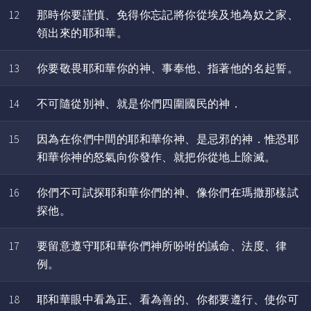
12
那時你要謹慎、免得你忘記將你從埃及地為奴之家、
領出來的耶和華。
13
你要敬畏耶和華你的神、事奉他、指著他的名起誓。
14
不可隨從別神、就是你們四圍國民的神．
15
因為在你們中間的耶和華你神、是忌邪的神．惟恐耶
和華你神的怒氣向你發作、就把你從地上除滅。
16
你們不可試探耶和華你們的神、像你們在瑪撒那樣試
探他。
17
要留意遵守耶和華你們神所吩咐的誡命、法度、律
例。
18
耶和華眼中看為正、看為善的、你都要遵行、使你可