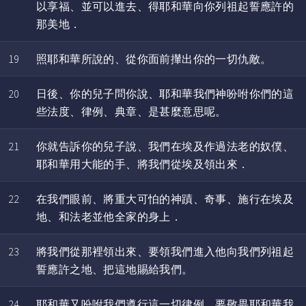
以享福、並可以進去、得耶和華向你列祖起誓應許的
那美地．
19
照耶和華所說的、從你面前攆出你的一切仇敵。
20
日後、你的兒子問你說、耶和華我們神吩咐你們的這
些法度、律例、典章、是甚麼意思呢。
21
你就告訴你的兒子說、我們在埃及作過法老的奴僕、
耶和華用大能的手、將我們從埃及領出來．
22
在我們眼前、將重大可怕的神蹟、奇事、施行在埃及
地、和法老並他全家的身上．
23
將我們從那裡領出來、要領我們進入他向我們列祖起
誓應許之地、把這地賜給我們。
24
耶和華又吩咐我們遵行這一切律例、要敬畏耶和華我