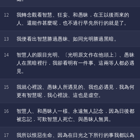
12
我轉念觀看智慧、狂妄、和愚昧．在王以後而來的
人、還能作甚麼呢．也不過行早先所行的就是了。
13
我便看出智慧勝過愚昧、如同光明勝過黑暗。
14
智慧人的眼目光明、〔光明原文作在他頭上〕、愚昧
人在黑暗裡行．我卻看明有一件事、這兩等人都必遇
見。
15
我就心裡說、愚昧人所遇見的、我也必遇見．我為何
更有智慧呢．我心裡說、這也是虛空。
16
智慧人、和愚昧人一樣、永遠無人記念．因為日後都
被忘記．可歎智慧人死亡、與愚昧人無異。
17
我所以恨惡生命、因為在日光之下所行的事我都以為