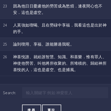
23
因為他日日憂慮他的勞苦成為愁煩．連夜間心也不
安．這也是虛空。
24
人莫強如喫喝、且在勞碌中享福．我看這也是出於神
的手。
25
論到喫用、享福、誰能勝過我呢。
26
神喜悅誰、就給誰智慧、知識、和喜樂．惟有罪人、
神使他勞苦、叫他將所收聚的、所堆積的、歸給神所
喜悅的人．這也是虛空、也是捕風。
Search: