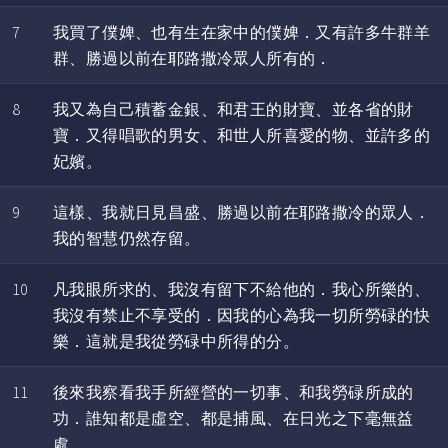
7
我買了僕婢、也有生在家中的僕婢．又有許多牛群羊
群、勝過以前在耶路撒冷眾人所有的．
8
我又為自己積蓄金銀、和君王的財寶、並各省的財
寶．又得唱歌的男女、和世人所喜愛的物、並許多的
妃嬪。
9
這樣、我就日見昌盛、勝過以前在耶路撒冷的眾人．
我的智慧仍然存留。
10
凡我眼所求的、我沒有留下不給他的．我心所樂的、
我沒有禁止不享受的．因我的心為我一切所勞碌的快
樂．這就是我從勞碌中所得的分。
11
後來我察看我手所經營的一切事、和我勞碌所成的
功．誰知都是虛空、都是捕風、在日光之下毫無益
處。