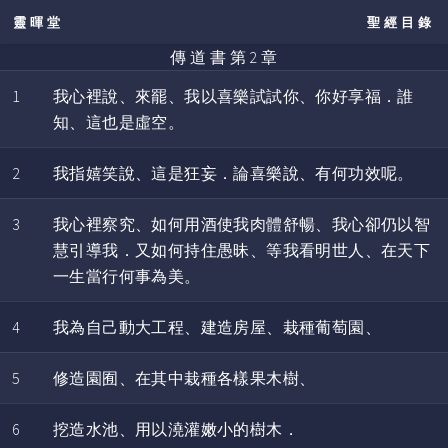
靈暉堂
聖經目錄
傳 道 書 第 2 章
1
我心裡說、來罷、我以喜樂試試你、你好享福．誰
知、這也是虛空。
2
我指嬉笑說、這是狂妄．論喜樂說、有何功效呢。
3
我心裡察究、如何用酒使我肉體舒暢、我心卻仍以智
慧引導我．又如何持住愚昧、等我看明世人、在天下
一生當行何事為美。
4
我為自己動大工程、建造房屋、栽種葡萄園、
5
修造園囿、在其中栽種各樣果木樹、
6
挖造水池、用以澆灌嫩小的樹木．