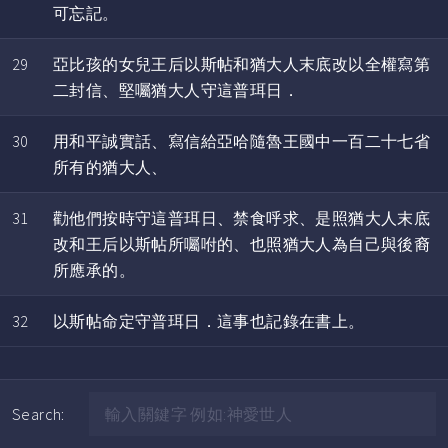
可忘記。
29
亞比孩的女兒王后以斯帖和猶大人末底改以全權寫第
二封信、堅囑猶大人守這普珥日．
30
用和平誠實話、寫信給亞哈隨魯王國中一百二十七省
所有的猶大人、
31
勸他們按時守這普珥日、禁食呼求、是照猶大人末底
改和王后以斯帖所囑咐的、也照猶大人為自己與後裔
所應承的。
32
以斯帖命定守普珥日．這事也記錄在書上。
Search: