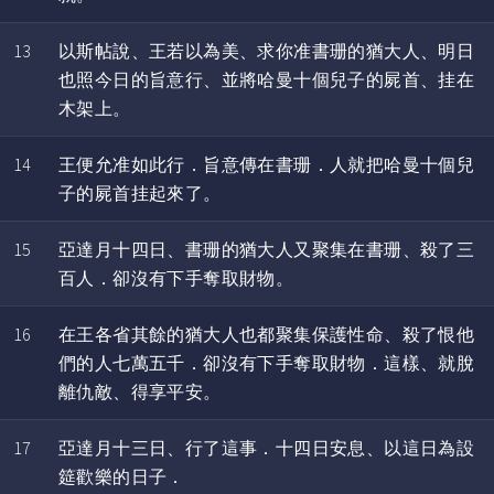
13
以斯帖說、王若以為美、求你准書珊的猶大人、明日
也照今日的旨意行、並將哈曼十個兒子的屍首、挂在
木架上。
14
王便允准如此行．旨意傳在書珊．人就把哈曼十個兒
子的屍首挂起來了。
15
亞達月十四日、書珊的猶大人又聚集在書珊、殺了三
百人．卻沒有下手奪取財物。
16
在王各省其餘的猶大人也都聚集保護性命、殺了恨他
們的人七萬五千．卻沒有下手奪取財物．這樣、就脫
離仇敵、得享平安。
17
亞達月十三日、行了這事．十四日安息、以這日為設
筵歡樂的日子．