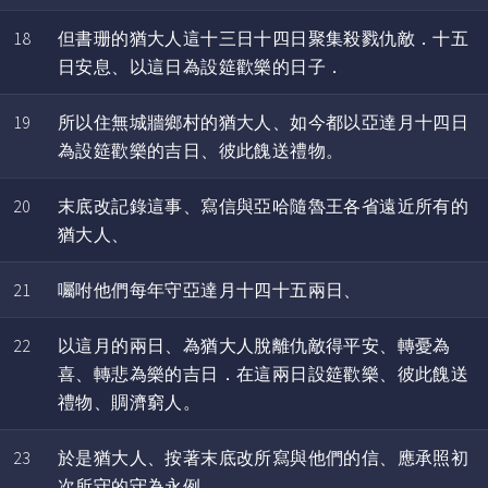
18
但書珊的猶大人這十三日十四日聚集殺戮仇敵．十五
日安息、以這日為設筵歡樂的日子．
19
所以住無城牆鄉村的猶大人、如今都以亞達月十四日
為設筵歡樂的吉日、彼此餽送禮物。
20
末底改記錄這事、寫信與亞哈隨魯王各省遠近所有的
猶大人、
21
囑咐他們每年守亞達月十四十五兩日、
22
以這月的兩日、為猶大人脫離仇敵得平安、轉憂為
喜、轉悲為樂的吉日．在這兩日設筵歡樂、彼此餽送
禮物、賙濟窮人。
23
於是猶大人、按著末底改所寫與他們的信、應承照初
次所守的守為永例。