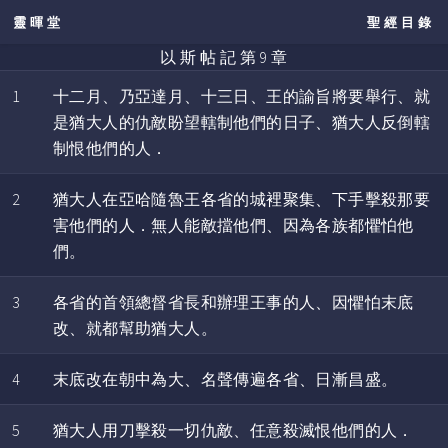
靈暉堂
聖經目錄
以 斯 帖 記 第 9 章
1
十二月、乃亞達月、十三日、王的諭旨將要舉行、就
是猶大人的仇敵盼望轄制他們的日子、猶大人反倒轄
制恨他們的人．
2
猶大人在亞哈隨魯王各省的城裡聚集、下手擊殺那要
害他們的人．無人能敵擋他們、因為各族都懼怕他
們。
3
各省的首領總督省長和辦理王事的人、因懼怕末底
改、就都幫助猶大人。
4
末底改在朝中為大、名聲傳遍各省、日漸昌盛。
5
猶大人用刀擊殺一切仇敵、任意殺滅恨他們的人．