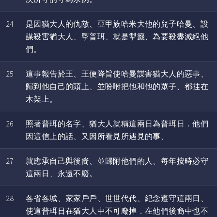
24
是因猶大人的仇敵、亞甲族哈米大他的兒子哈曼、設
謀殺害猶大人、掣普珥、就是掣籤、為要殺盡滅絕他
們。
25
這事報告於王、王便降旨使哈曼謀害猶大人的惡事、
歸到他自己的頭上、並吩咐把他和他的眾子、都挂在
木架上。
26
照著普珥的名字、猶大人就稱這兩日為普珥日．他們
因這信上的話、又因所看見所遇見的事、
27
就應承自己與後裔、並歸附他們的人、每年按時必守
這兩日、永遠不廢。
28
各省各城、家家戶戶、世世代代、紀念遵守這兩日、
使這普珥日在猶大人中不可廢掉．在他們後裔中也不