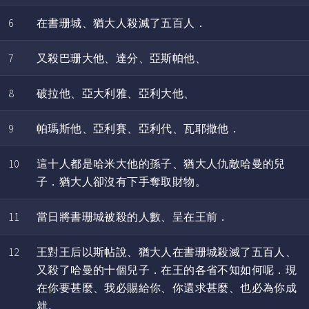
6
在書珊城、猶大人殺滅了五百人．
7
又殺巴珊大他、達分、亞斯帕他、
8
破拉他、亞大利雅、亞利大他、
9
帕瑪斯他、亞利賽、亞利代、瓦耶撒他．
10
這十人都是哈米大他的孫子、猶大人仇敵哈曼的兒
子．猶大人卻沒有下手奪取財物。
11
當日將書珊城被殺的人數、呈在王前．
12
王對王后以斯帖說、猶大人在書珊城殺滅了五百人、
又殺了哈曼的十個兒子．在王的各省不知如何呢．現
在你要甚麼、我必賜給你、你還求甚麼、也必為你成
就。