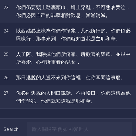
23
你們仍要頭上勒裹頭巾、腳上穿鞋．不可悲哀哭泣．
你們必因自己的罪孽相對歎息、漸漸消滅。
24
以西結必這樣為你們作預兆．凡他所行的、你們也必
照樣行．那事來到、你們就知道我是主耶和華。
25
人子阿、我除掉他們所倚靠、所歡喜的榮耀、並眼中
所喜愛、心裡所重看的兒女．
26
那日逃脫的人豈不來到你這裡、使你耳聞這事麼。
27
你必向逃脫的人開口說話、不再啞口．你必這樣為他
們作預兆、他們就知道我是耶和華。
Search: