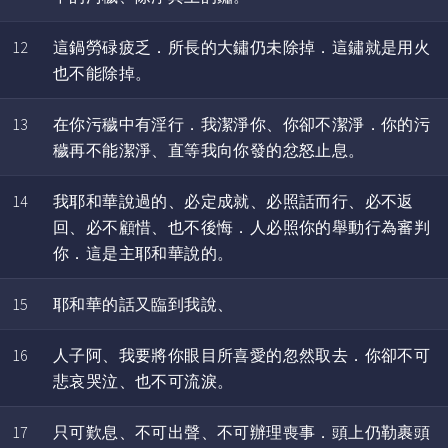
12
這鍋勞碌疲乏．所長的大鏽仍未除掉．這鏽就是用火
也不能除掉。
13
在你污穢中有淫行．我潔淨你、你卻不潔淨．你的污
穢再不能潔淨、直等我向你發的忿怒止息。
14
我耶和華說過的、必定成就、必照話而行、必不返
回、必不顧惜、也不後悔．人必照你的舉動行為審判
你．這是主耶和華說的。
15
耶和華的話又臨到我說、
16
人子阿、我要將你眼目所喜愛的忽然取去．你卻不可
悲哀哭泣、也不可流淚。
17
只可歎息、不可出聲、不可辦理喪事．頭上仍勒裹頭