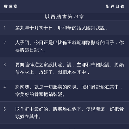
靈暉堂
聖經目錄
以 西 結 書 第 24 章
1
第九年十月初十日、耶和華的話又臨到我說、
2
人子阿、今日正是巴比倫王就近耶路撒冷的日子．你
要將這日記下。
3
要向這悖逆之家設比喻、說、主耶和華如此說、將鍋
放在火上、放好了、就倒水在其中．
4
將肉塊、就是一切肥美的肉塊、腿和肩都聚在其中．
拿美好的骨頭把鍋裝滿。
5
取羊群中最好的、將柴堆在鍋下、使鍋開滾、好把骨
頭煮在其中。