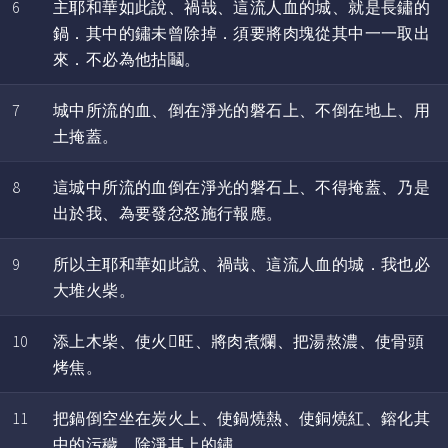
6
主耶和華如此說、禍哉、這流人血的城、就是長鏽的
鍋．其中的鏽未曾除掉．須要將肉塊從其中一一取出
來．不必為他拈鬮。
7
城中所流的血、倒在淨光的磐石上、不倒在地上、用
土掩蓋。
8
這城中所流的血倒在淨光的磐石上、不得掩蓋、乃是
出於我、為要發忿怒施行報應。
9
所以主耶和華如此說、禍哉、這流人血的城．我也必
大堆火柴。
10
添上木柴、使火旺、將肉煮爛、把湯熬濃、使骨頭
烤焦。
11
把鍋倒空坐在炭火上、使鍋燒熱、使銅燒紅、鎔化其
中的污穢、除淨其上的鏽。