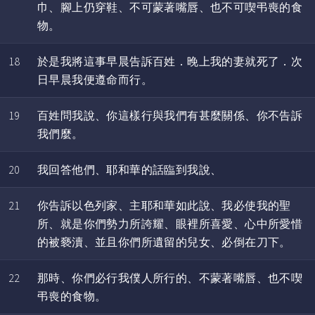
巾、腳上仍穿鞋、不可蒙著嘴唇、也不可喫弔喪的食
物。
18
於是我將這事早晨告訴百姓．晚上我的妻就死了．次
日早晨我便遵命而行。
19
百姓問我說、你這樣行與我們有甚麼關係、你不告訴
我們麼。
20
我回答他們、耶和華的話臨到我說、
21
你告訴以色列家、主耶和華如此說、我必使我的聖
所、就是你們勢力所誇耀、眼裡所喜愛、心中所愛惜
的被褻瀆、並且你們所遺留的兒女、必倒在刀下。
22
那時、你們必行我僕人所行的、不蒙著嘴唇、也不喫
弔喪的食物。