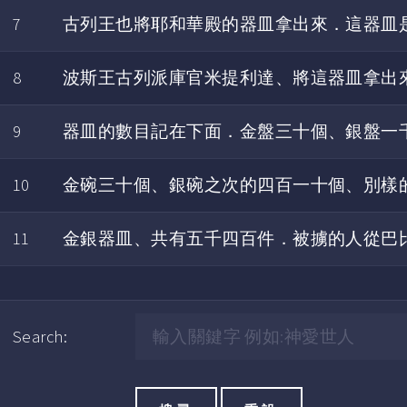
7
古列王也將耶和華殿的器皿拿出來．這器皿
8
波斯王古列派庫官米提利達、將這器皿拿出
9
器皿的數目記在下面．金盤三十個、銀盤一
10
金碗三十個、銀碗之次的四百一十個、別樣
11
金銀器皿、共有五千四百件．被擄的人從巴
Search: