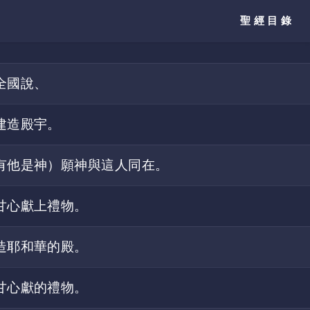
聖經目錄
全國說、
建造殿宇。
有他是神）願神與這人同在。
甘心獻上禮物。
造耶和華的殿。
甘心獻的禮物。