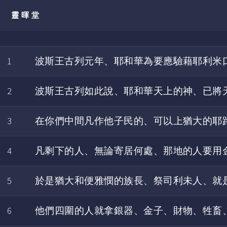
靈暉堂
1
波斯王古列元年、耶和華為要應驗藉耶利米
2
波斯王古列如此說、耶和華天上的神、已將
3
在你們中間凡作他子民的、可以上猶大的耶
4
凡剩下的人、無論寄居何處、那地的人要用
5
於是猶大和便雅憫的族長、祭司利未人、就
6
他們四圍的人就拿銀器、金子、財物、牲畜