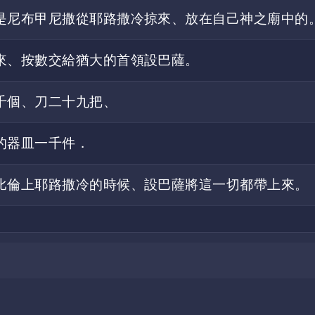
是尼布甲尼撒從耶路撒冷掠來、放在自己神之廟中的
來、按數交給猶大的首領設巴薩。
千個、刀二十九把、
的器皿一千件．
比倫上耶路撒冷的時候、設巴薩將這一切都帶上來。