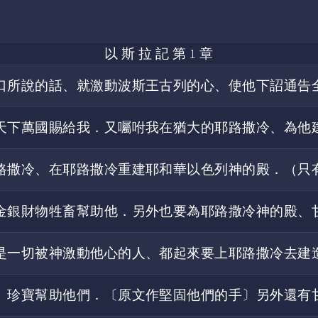
以 斯 拉 記 第 1 章
口所說的話、就激動波斯王古列的心、使他下詔通告
天下萬國賜給我．又囑咐我在猶大的耶路撒冷、為他
路撒冷、在耶路撒冷重建耶和華以色列神的殿．（只
金銀財物牲畜幫助他．另外也要為耶路撒冷神的殿、
是一切被神激動他心的人、都起來要上耶路撒冷去建
、珍寶幫助他們．〔原文作堅固他們的手〕另外還有