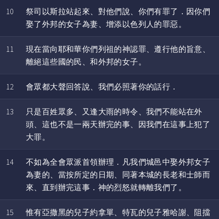
10
祭司以斯拉站起來、對他們說、你們有罪了．因你們
娶了外邦的女子為妻、增添以色列人的罪惡。
11
現在當向耶和華你們列祖的神認罪、遵行他的旨意、
離絕這些國的民、和外邦的女子。
12
會眾都大聲回答說、我們必照著你的話行．
13
只是百姓眾多、又逢大雨的時令、我們不能站在外
頭、這也不是一兩天辦完的事、因我們在這事上犯了
大罪。
14
不如為全會眾派首領辦理．凡我們城邑中娶外邦女子
為妻的、當按所定的日期、同著本城的長老和士師而
來、直到辦完這事．神的烈怒就轉離我們了。
15
惟有亞撒黑的兒子約拿單、特瓦的兒子雅哈謝、阻擋