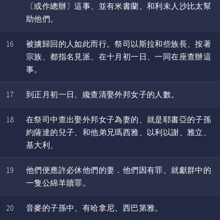
〔或作總辦〕這事、並有米書蘭、和利未人沙比太幫
助他們。
16
被擄歸回的人如此而行。祭司以斯拉和些族長、按著
宗族、都指名見派、在十月初一日、一同在座查辦這
事。
17
到正月初一日、纔查清娶外邦女子的人數。
18
在祭司中查出娶外邦女子為妻的、就是耶書亞的子孫
約薩達的兒子、和他弟兄瑪西雅、以利以謝、雅立、
基大利、
19
他們便應許必休他們的妻．他們因有罪、就獻群中的
一隻公綿羊贖罪。
20
音麥的子孫中、有哈拿尼、西巴第雅。