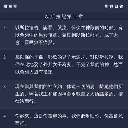
靈暉堂
聖經目錄
以 斯 拉 記 第 10 章
1
以斯拉禱告、認罪、哭泣、俯伏在神殿前的時候、有
以色列中的男女孩童、聚集到以斯拉那裡、成了大
會．眾民無不痛哭。
2
屬以攔的子孫、耶歇的兒子示迦尼、對以斯拉說、我
們在此地娶了外邦女子為妻、干犯了我們的神、然而
以色列人還有指望。
3
現在當與我們的神立約、休這一切的妻、離絕他們所
生的、照著我主和那因神命令戰兢之人所議定的、按
律法而行。
4
你起來、這是你當辦的事、我們必幫助你、你當奮勉
而行。