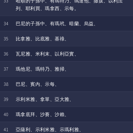
33
哈順的子孫中、有瑪特乃、瑪達他、撒拔、以利法
列、耶利買、瑪拿西、示每。
34
巴尼的子孫中、有瑪玳、暗蘭、烏益、
35
比拿雅、比底雅、基祿、
36
瓦尼雅、米利末、以利亞實、
37
瑪他尼、瑪特乃、雅掃、
38
巴尼、賓內、示每、
39
示利米雅、拿單、亞大雅、
40
瑪拿底拜、沙賽、沙賴、
41
亞薩利、示利米雅、示瑪利雅、