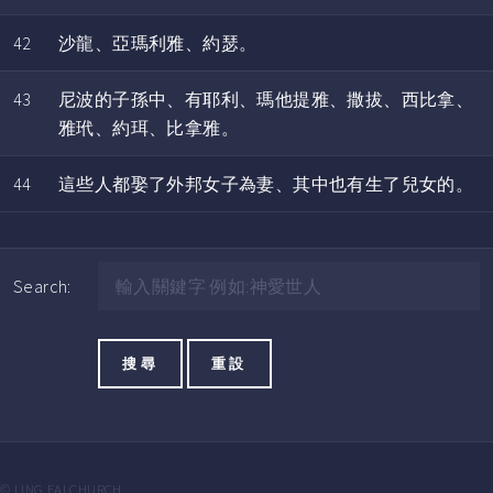
42
沙龍、亞瑪利雅、約瑟。
43
尼波的子孫中、有耶利、瑪他提雅、撒拔、西比拿、
雅玳、約珥、比拿雅。
44
這些人都娶了外邦女子為妻、其中也有生了兒女的。
Search:
© LING FAI CHURCH