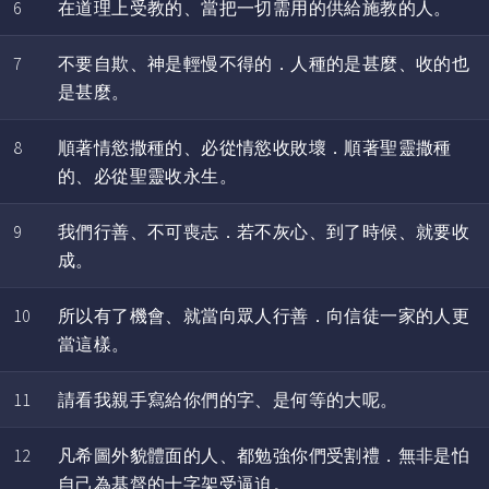
6
在道理上受教的、當把一切需用的供給施教的人。
7
不要自欺、神是輕慢不得的．人種的是甚麼、收的也
是甚麼。
8
順著情慾撒種的、必從情慾收敗壞．順著聖靈撒種
的、必從聖靈收永生。
9
我們行善、不可喪志．若不灰心、到了時候、就要收
成。
10
所以有了機會、就當向眾人行善．向信徒一家的人更
當這樣。
11
請看我親手寫給你們的字、是何等的大呢。
12
凡希圖外貌體面的人、都勉強你們受割禮．無非是怕
自己為基督的十字架受逼迫。