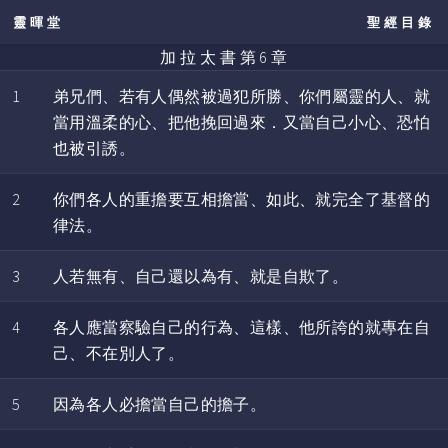
靈暉堂
聖經目錄
加 拉 太 書 第 6 章
1
弟兄們、若有人偶然被過犯所勝、你們屬靈的人、就
當用溫柔的心、把他挽回過來．又當自己小心、恐怕
也被引誘。
2
你們各人的重擔要互相擔當、如此、就完全了基督的
律法。
3
人若無有、自己還以為有、就是自欺了。
4
各人應當察驗自己的行為、這樣、他所誇的就專在自
己、不在別人了。
5
因為各人必擔當自己的擔子。