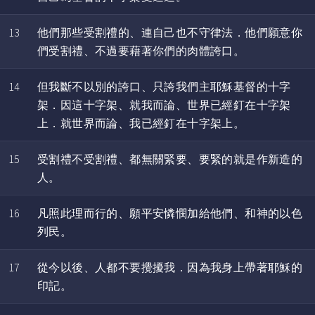
13
他們那些受割禮的、連自己也不守律法．他們願意你
們受割禮、不過要藉著你們的肉體誇口。
14
但我斷不以別的誇口、只誇我們主耶穌基督的十字
架．因這十字架、就我而論、世界已經釘在十字架
上．就世界而論、我已經釘在十字架上。
15
受割禮不受割禮、都無關緊要、要緊的就是作新造的
人。
16
凡照此理而行的、願平安憐憫加給他們、和神的以色
列民。
17
從今以後、人都不要攪擾我．因為我身上帶著耶穌的
印記。