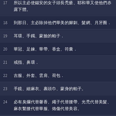
17
所以主必使錫安的女子頭長禿瘡、耶和華又使他們赤
露下體。
18
到那日、主必除掉他們華美的腳釧、髮網、月牙圈．
19
耳環、手鐲、蒙臉的帕子．
20
華冠、足鍊、華帶、香盒、符囊．
21
戒指、鼻環．
22
吉服、外套、雲肩、荷包．
23
手鏡、細麻衣、裹頭巾、蒙身的帕子。
24
必有臭爛代替馨香、繩子代替腰帶、光禿代替美髮、
麻衣繫腰代替華服、烙傷代替美容。