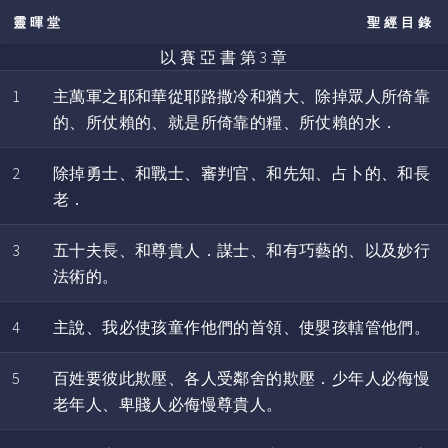
靈暉堂
聖經目錄
以 賽 亞 書 第 3 章
1
主萬軍之耶和華從耶路撒冷和猶大、除掉眾人所倚靠
的、所仗賴的、就是所倚靠的糧、所仗賴的水．
2
除掉勇士、和戰士、審判官、和先知、占卜的、和長
老．
3
五十夫長、和尊貴人．謀士、和有巧藝的、以及妙行
法術的。
4
主說、我必使孩童作他們的首領、使嬰孩轄管他們。
5
百姓要彼此欺壓、各人受鄰舍的欺壓．少年人必侮慢
老年人、卑賤人必侮慢尊貴人。