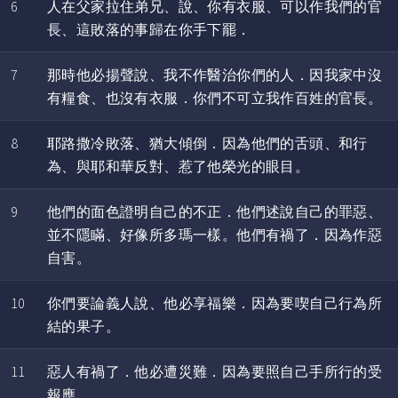
6
人在父家拉住弟兄、說、你有衣服、可以作我們的官
長、這敗落的事歸在你手下罷．
7
那時他必揚聲說、我不作醫治你們的人．因我家中沒
有糧食、也沒有衣服．你們不可立我作百姓的官長。
8
耶路撒冷敗落、猶大傾倒．因為他們的舌頭、和行
為、與耶和華反對、惹了他榮光的眼目。
9
他們的面色證明自己的不正．他們述說自己的罪惡、
並不隱瞞、好像所多瑪一樣。他們有禍了．因為作惡
自害。
10
你們要論義人說、他必享福樂．因為要喫自己行為所
結的果子。
11
惡人有禍了．他必遭災難．因為要照自己手所行的受
報應。