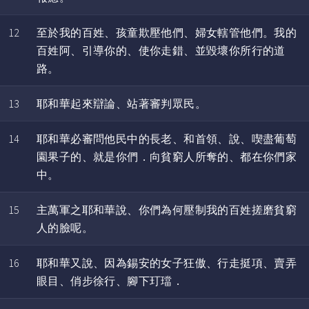
12
至於我的百姓、孩童欺壓他們、婦女轄管他們。我的
百姓阿、引導你的、使你走錯、並毀壞你所行的道
路。
13
耶和華起來辯論、站著審判眾民。
14
耶和華必審問他民中的長老、和首領、說、喫盡葡萄
園果子的、就是你們．向貧窮人所奪的、都在你們家
中。
15
主萬軍之耶和華說、你們為何壓制我的百姓搓磨貧窮
人的臉呢。
16
耶和華又說、因為錫安的女子狂傲、行走挺項、賣弄
眼目、俏步徐行、腳下玎璫．