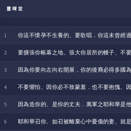
靈暉堂
1
你這不懷孕不生養的、要歌唱．你這未曾經
2
要擴張你帳幕之地、張大你居所的幔子、不
3
因為你要向左向右開展．你的後裔必得多國
4
不要懼怕、因你必不致蒙羞．也不要抱愧、
5
因為造你的、是你的丈夫．萬軍之耶和華是
6
耶和華召你、如召被離棄心中憂傷的妻、就