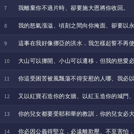
7
我離棄你不過片時、卻要施大恩將你收回。
8
我的怒氣漲溢、頃刻之間向你掩面、卻要以
9
這事在我好像挪亞的洪水．我怎樣起誓不再
10
大山可以挪開、小山可以遷移．但我的慈愛
11
你這受困苦被風飄蕩不得安慰的人哪、我必
12
又以紅寶石造你的女牆、以紅玉造你的城門
13
你的兒女都要受耶和華的教訓．你的兒女必
14
你必因公義得堅立．必遠離欺壓、不至害怕