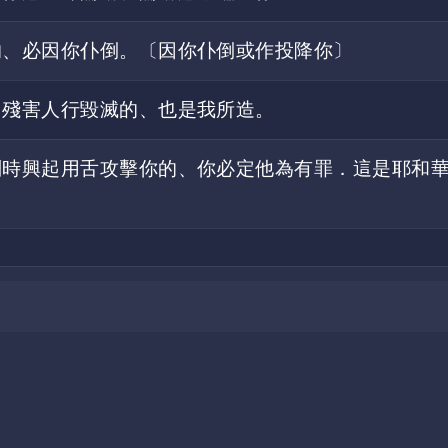
的、必因你仆倒。〔因你仆倒或作投降你〕
．殘害人行毀滅的、也是我所造。
判時興起用舌攻擊你的、你必定他為有罪．這是耶和