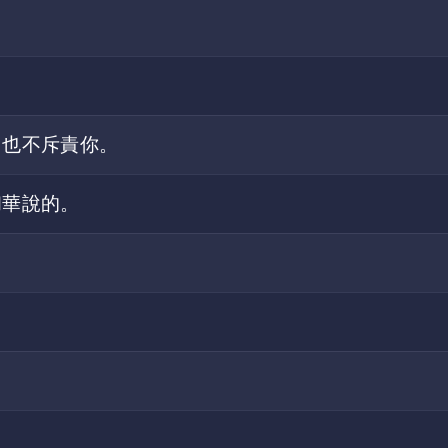
、也不斥責你。
和華說的。