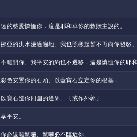
永遠的慈愛憐恤你．這是耶和華你的救贖主說的。
使挪亞的洪水漫過遍地、我也照樣起誓不再向你發怒
必不離開你、我平安的約也不遷移．這是憐恤你的耶
以彩色安置你的石頭、以藍寶石立定你的根基．
、以寶石造你四圍的邊界。〔或作外郭〕
大享平安。
．你必遠離驚嚇、驚嚇必不臨近你。