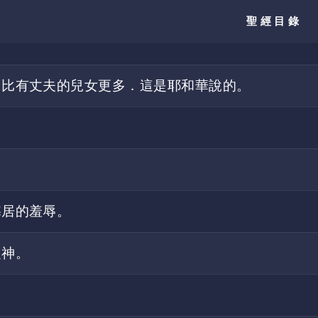
聖經目錄
、比有丈夫的兒女更多．這是耶和華說的。
寡居的羞辱。
之神。