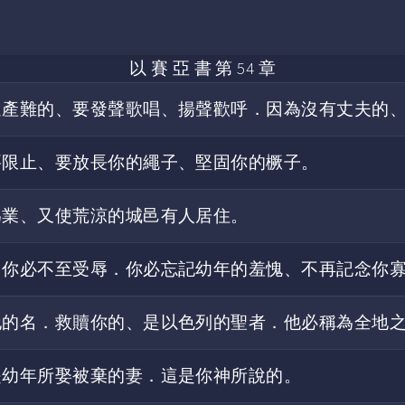
以 賽 亞 書 第 54 章
過產難的、要發聲歌唱、揚聲歡呼．因為沒有丈夫的
要限止、要放長你的繩子、堅固你的橛子。
為業、又使荒涼的城邑有人居住。
因你必不至受辱．你必忘記幼年的羞愧、不再記念你
他的名．救贖你的、是以色列的聖者．他必稱為全地
是幼年所娶被棄的妻．這是你神所說的。