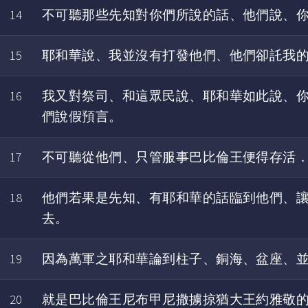
14
不可聽那些先知對你們所說的話、他們說、
15
耶和華說、我並沒有打發他們、他們卻託我
16
我又對祭司、和這眾民說、耶和華如此說、
們說假預言。
17
不可聽從他們、只管服事巴比倫王便得存活
18
他們若果是先知、有耶和華的話臨到他們、
去。
19
因為萬軍之耶和華論到柱子、銅海、盆座、
20
就是巴比倫王尼布甲尼撒擄掠猶大王約雅敬