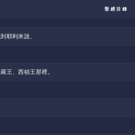
聖經目錄
臨到耶利米說、
推羅王、西頓王那裡。