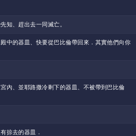
些先知、趕出去一同滅亡。
華殿中的器皿、快要從巴比倫帶回來．其實他們向你
王宮內、並耶路撒冷剩下的器皿、不被帶到巴比倫
沒有掠去的器皿．