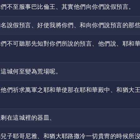
你們不至服事巴比倫王、其實他們向你們說假預言。
的名說假預言、好使我將你們、和向你們說預言的那
你們不可聽那先知對你們所說的預言、他們說、耶和
．這城何至變為荒場呢。
讓他們祈求萬軍之耶和華使那在耶和華殿中、和猶大
並剩在這城裡的器皿、
的兒子耶哥尼雅、和猶大耶路撒冷一切貴冑的時候所