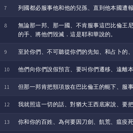
7
列國都必服事他和他的兒孫、直到他本國遭
8
無論那一邦、那一國、不肯服事這巴比倫王
的手、將他們毀滅．這是耶和華說的。
9
至於你們、不可聽從你們的先知、和占卜的
10
他們向你們說假預言、要叫你們遷移、遠離
11
但那一邦肯把頸項放在巴比倫王的軛下、服
12
我就照這一切的話、對猶大王西底家說、要
13
你和你的百姓、為何要因刀劍、飢荒、瘟疫