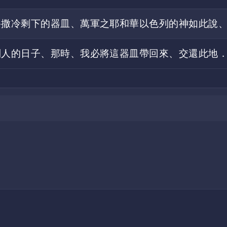
路撒冷剩下的器皿、萬軍之耶和華以色列的神如此說
列人的日子、那時、我必將這器皿帶回來、交還此地