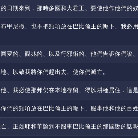
報的日期來到．那時多國和大君王、要使他作他們的
尼布甲尼撒、也不把頸項放在巴比倫王的軛下、我必
、圓夢的、觀兆的、以及行邪術的、他們告訴你們說
本地、以致我將你們趕出去、使你們滅亡。
事他、我必使那邦仍在本地存留、得以耕種居住．這
把你們的頸項放在巴比倫王的軛下、服事他和他的百
死亡、正如耶和華論到不服事巴比倫王的那國說的話