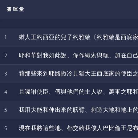
靈暉堂
1
猶大王約西亞的兒子約雅敬〔約雅敬是西底
2
耶和華對我如此說、你作繩索與軛、加在自
3
藉那些來到耶路撒冷見猶大王西底家的使臣
4
且囑咐使臣、傳與他們的主人說、萬軍之耶
5
我用大能和伸出來的膀臂、創造大地和地上
6
現在我將這些地、都交給我僕人巴比倫王尼