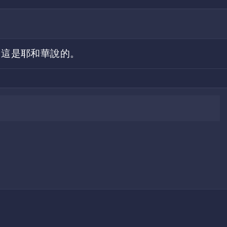
、
．這是耶和華說的。