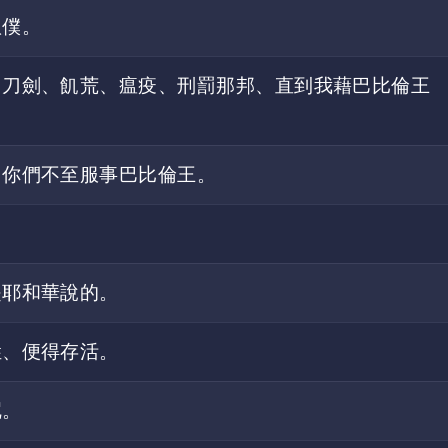
奴僕。
用刀劍、飢荒、瘟疫、刑罰那邦、直到我藉巴比倫王
、你們不至服事巴比倫王。
是耶和華說的。
姓、便得存活。
呢。