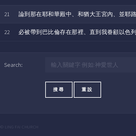
21
論到那在耶和華殿中、和猶大王宮內、並耶
22
必被帶到巴比倫存在那裡、直到我眷顧以色
Search:
© LING FAI CHURCH