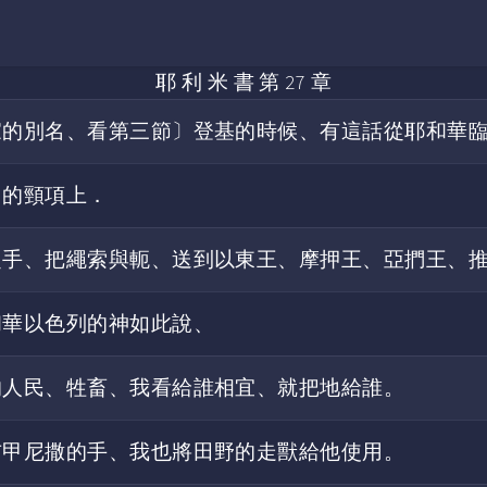
耶 利 米 書 第 27 章
家的別名、看第三節〕登基的時候、有這話從耶和華
己的頸項上．
之手、把繩索與軛、送到以東王、摩押王、亞捫王、
和華以色列的神如此說、
的人民、牲畜、我看給誰相宜、就把地給誰。
布甲尼撒的手、我也將田野的走獸給他使用。