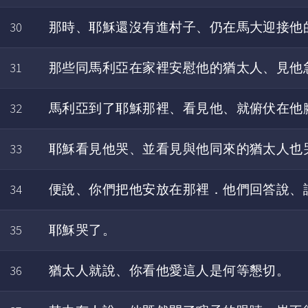
30
那時、耶穌還沒有進村子、仍在馬大迎接他
31
那些同馬利亞在家裡安慰他的猶太人、見他
32
馬利亞到了耶穌那裡、看見他、就俯伏在他
33
耶穌看見他哭、並看見與他同來的猶太人也
34
便說、你們把他安放在那裡．他們回答說、
35
耶穌哭了。
36
猶太人就說、你看他愛這人是何等懇切。