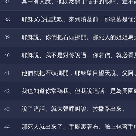
37
其中有人說、他既然開了瞎子的眼睛、豈不
38
耶穌又心裡悲歎、來到墳墓前．那墳墓是個
39
耶穌說、你們把石頭挪開。那死人的姐姐馬
40
耶穌說、我不是對你說過、你若信、就必看
41
他們就把石頭挪開．耶穌舉目望天說、父阿
42
我也知道你常聽我、但我說這話、是為周圍
43
說了這話、就大聲呼叫說、拉撒路出來。
44
那死人就出來了、手腳裹著布、臉上包著手