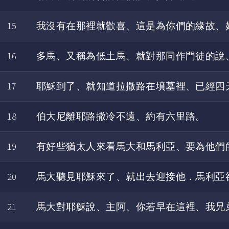
15
我沒有在那裡就歡喜、這是為你們的緣故、
16
多馬、又稱為低土馬、就對那同作門徒的說
17
耶穌到了、就知道拉撒路在墳墓裡、已經四
18
伯大尼離耶路撒冷不遠、約有六里路。
19
有好些猶太人來看馬大和馬利亞、要為他們
20
馬大聽見耶穌來了、就出去迎接他．馬利亞
21
馬大對耶穌說、主阿、你若早在這裡、我兄