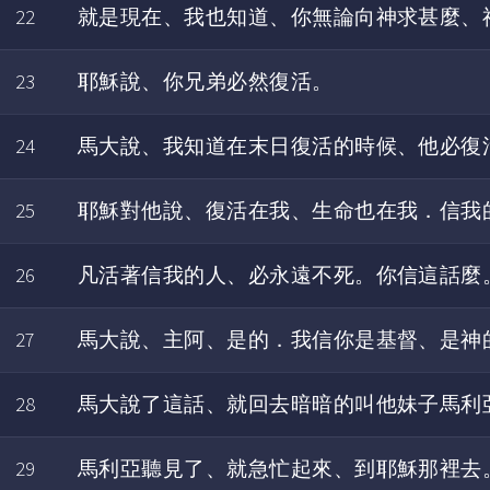
22
就是現在、我也知道、你無論向神求甚麼、
23
耶穌說、你兄弟必然復活。
24
馬大說、我知道在末日復活的時候、他必復
25
耶穌對他說、復活在我、生命也在我．信我
26
凡活著信我的人、必永遠不死。你信這話麼
27
馬大說、主阿、是的．我信你是基督、是神
28
馬大說了這話、就回去暗暗的叫他妹子馬利
29
馬利亞聽見了、就急忙起來、到耶穌那裡去