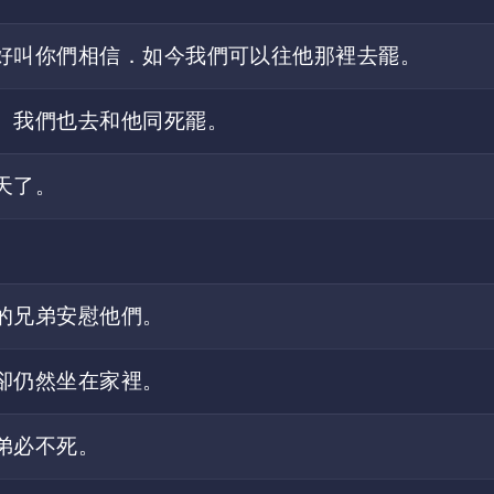
好叫你們相信．如今我們可以往他那裡去罷。
、我們也去和他同死罷。
天了。
的兄弟安慰他們。
卻仍然坐在家裡。
弟必不死。