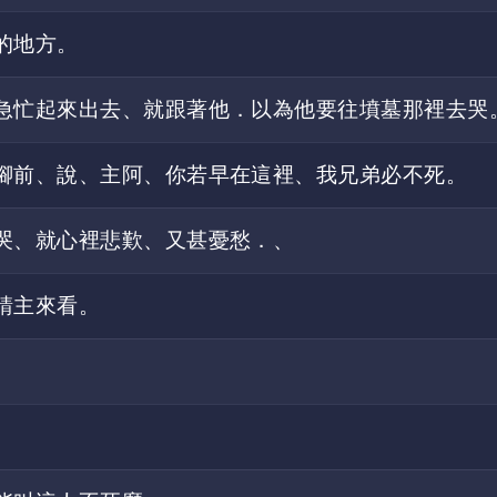
的地方。
急忙起來出去、就跟著他．以為他要往墳墓那裡去哭
腳前、說、主阿、你若早在這裡、我兄弟必不死。
哭、就心裡悲歎、又甚憂愁．、
請主來看。