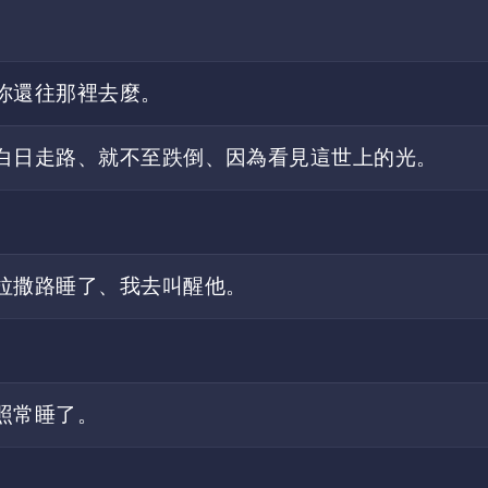
你還往那裡去麼。
白日走路、就不至跌倒、因為看見這世上的光。
拉撒路睡了、我去叫醒他。
照常睡了。