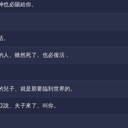
神也必賜給你。
活。
的人、雖然死了、也必復活．
。
的兒子、就是那要臨到世界的。
亞說、夫子來了、叫你。
。