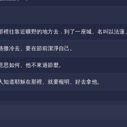
那裡往靠近曠野的地方去．到了一座城、名叫以法蓮
路撒冷去、要在節前潔淨自己。
意思如何、他不來過節麼。
人知道耶穌在那裡、就要報明、好去拿他。