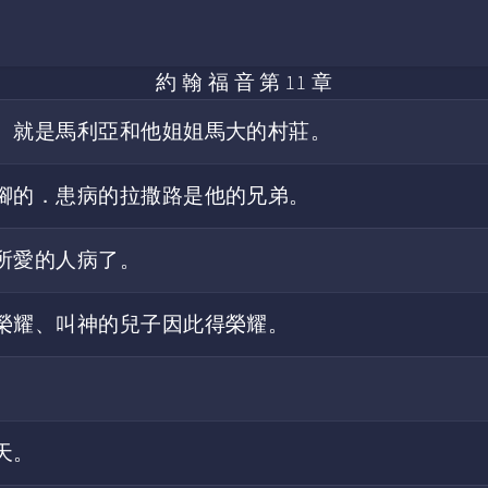
約 翰 福 音 第 11 章
、就是馬利亞和他姐姐馬大的村莊。
腳的．患病的拉撒路是他的兄弟。
所愛的人病了。
榮耀、叫神的兒子因此得榮耀。
天。