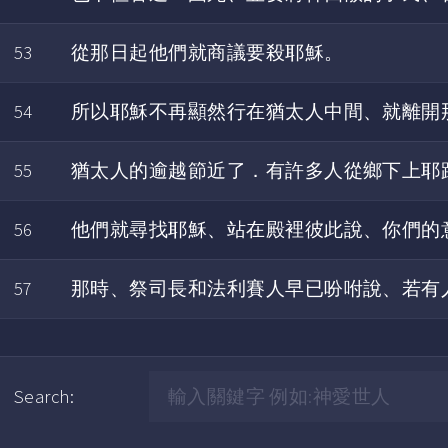
53
從那日起他們就商議要殺耶穌。
54
所以耶穌不再顯然行在猶太人中間、就離開
55
猶太人的逾越節近了．有許多人從鄉下上耶
56
他們就尋找耶穌、站在殿裡彼此說、你們的
57
那時、祭司長和法利賽人早已吩咐說、若有
Search: