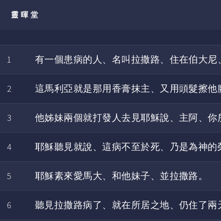
靈暉堂
1
有一個患病的人、名叫拉撒路、住在伯大尼
2
這馬利亞就是那用香膏抹主、又用頭髮擦他
3
他姊妹兩個就打發人去見耶穌說、主阿、你
4
耶穌聽見就說、這病不至於死、乃是為神的
5
耶穌素來愛馬大、和他妹子、並拉撒路。
6
聽見拉撒路病了、就在所居之地、仍住了兩