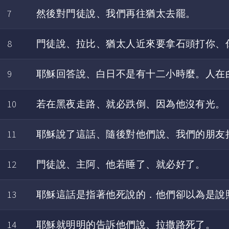
7
然後對門徒說、我們再往猶太去罷。
8
門徒說、拉比、猶太人近來要拿石頭打你、
9
耶穌回答說、白日不是有十二小時麼。人在
10
若在黑夜走路、就必跌倒、因為他沒有光。
11
耶穌說了這話、隨後對他們說、我們的朋友
12
門徒說、主阿、他若睡了、就必好了。
13
耶穌這話是指著他死說的．他們卻以為是說
14
耶穌就明明的告訴他們說、拉撒路死了。