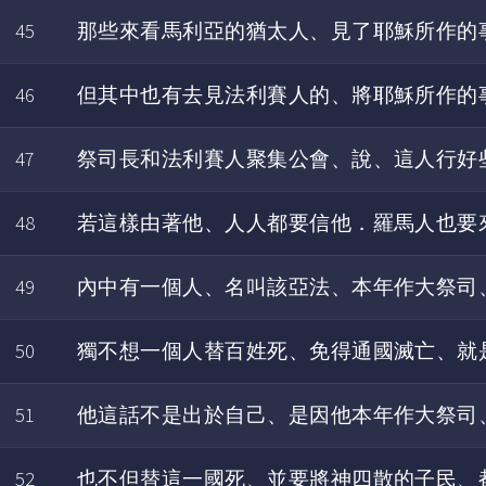
45
那些來看馬利亞的猶太人、見了耶穌所作的
46
但其中也有去見法利賽人的、將耶穌所作的
47
祭司長和法利賽人聚集公會、說、這人行好
48
若這樣由著他、人人都要信他．羅馬人也要
49
內中有一個人、名叫該亞法、本年作大祭司
50
獨不想一個人替百姓死、免得通國滅亡、就
51
他這話不是出於自己、是因他本年作大祭司
52
也不但替這一國死、並要將神四散的子民、