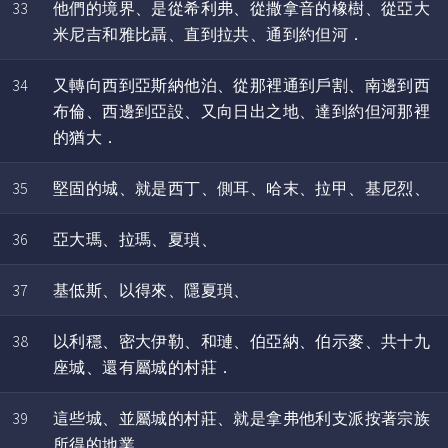
33
他們的境界、是從希利弗、從撒拿音的橡樹、從亞大
米尼吉和雅比聶、直到拉共、通到約但河．
34
又轉向西到亞斯納他泊、從那裡通到戶割、南邊到西
布倫、西邊到亞設、又向日出之地、達到約但河那裡
的猶大．
35
堅固的城、就是西丁、側耳、哈末、拉甲、基尼烈、
36
亞大瑪、拉瑪、夏瑣、
37
基低斯、以得來、隱夏瑣、
38
以利穩、密大伊勒、和璉、伯亞納、伯示麥、共十九
座城、還有屬城的村莊．
39
這些城、並屬城的村莊、就是拿弗他利支派按著宗族
所得的地業。