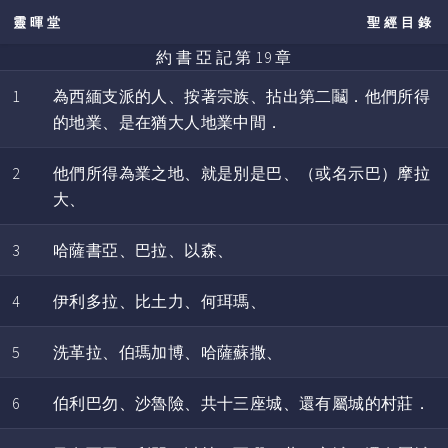
靈暉堂
聖經目錄
約 書 亞 記 第 19 章
1
為西緬支派的人、按著宗族、拈出第二鬮．他們所得
的地業、是在猶大人地業中間．
2
他們所得為業之地、就是別是巴、（或名示巴）摩拉
大、
3
哈薩書亞、巴拉、以森、
4
伊利多拉、比土力、何珥瑪、
5
洗革拉、伯瑪加博、哈薩蘇撒、
6
伯利巴勿、沙魯險、共十三座城、還有屬城的村莊．