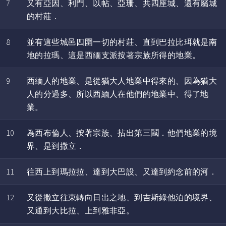
7
又有亞因、利門、以帖、亞珊、共四座城、還有屬城
的村莊．
8
並有這些城邑四圍一切的村莊、直到巴拉比珥就是南
地的拉瑪、這是西緬支派按著宗族所得的地業。
9
西緬人的地業、是從猶大人地業中得來的、因為猶大
人的分過多、所以西緬人在他們的地業中、得了地
業。
10
為西布倫人、按著宗族、拈出第三鬮．他們地業的境
界、是到撒立．
11
往西上到瑪拉拉、達到大巴設、又達到約念前的河．
12
又從撒立往東轉向日出之地、到吉斯綠他泊的境界、
又通到大比拉、上到雅非亞。