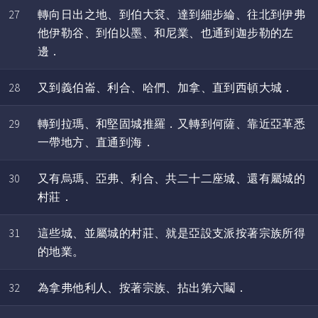
27
轉向日出之地、到伯大袞、達到細步綸、往北到伊弗
他伊勒谷、到伯以墨、和尼業、也通到迦步勒的左
邊．
28
又到義伯崙、利合、哈們、加拿、直到西頓大城．
29
轉到拉瑪、和堅固城推羅．又轉到何薩、靠近亞革悉
一帶地方、直通到海．
30
又有烏瑪、亞弗、利合、共二十二座城、還有屬城的
村莊．
31
這些城、並屬城的村莊、就是亞設支派按著宗族所得
的地業。
32
為拿弗他利人、按著宗族、拈出第六鬮．