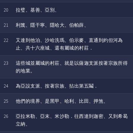
20
拉璧、基善、亞別、
21
利篾、隱干寧、隱哈大、伯帕薛、
22
又達到他泊、沙哈洗瑪、伯示麥、直通到約但河為
止、共十六座城、還有屬城的村莊．
23
這些城並屬城的村莊、就是以薩迦支派按著宗族所得
的地業。
24
為亞設支派、按著宗族、拈出第五鬮．
25
他們的境界、是黑甲、哈利、比田、押煞、
26
亞拉米勒、亞末、米沙勒．往西達到迦密、又到希曷
立納、