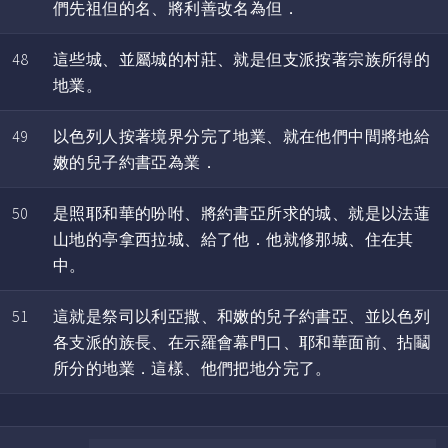
們先祖但的名、將利善改名為但．
48
這些城、並屬城的村莊、就是但支派按著宗族所得的
地業。
49
以色列人按著境界分完了地業、就在他們中間將地給
嫩的兒子約書亞為業．
50
是照耶和華的吩咐、將約書亞所求的城、就是以法蓮
山地的亭拿西拉城、給了他．他就修那城、住在其
中。
51
這就是祭司以利亞撒、和嫩的兒子約書亞、並以色列
各支派的族長、在示羅會幕門口、耶和華面前、拈鬮
所分的地業．這樣、他們把地分完了。