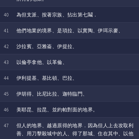
40
為但支派、按著宗族、拈出第七鬮．
41
他們地業的境界、是瑣拉、以實陶、伊珥示麥、
42
沙拉賓、亞雅崙、伊提拉、
43
以倫亭拿他、以革倫、
44
伊利提基、基比頓、巴拉、
45
伊胡得、比尼比拉、迦特臨門、
46
美耶昆、拉昆、並約帕對面的地界。
47
但人的地界、越過原得的地界．因為但人上去攻取利
善、用刀擊殺城中的人、得了那城、住在其中、以他