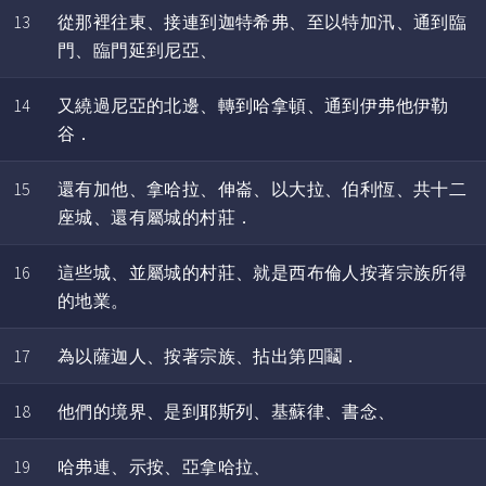
13
從那裡往東、接連到迦特希弗、至以特加汛、通到臨
門、臨門延到尼亞、
14
又繞過尼亞的北邊、轉到哈拿頓、通到伊弗他伊勒
谷．
15
還有加他、拿哈拉、伸崙、以大拉、伯利恆、共十二
座城、還有屬城的村莊．
16
這些城、並屬城的村莊、就是西布倫人按著宗族所得
的地業。
17
為以薩迦人、按著宗族、拈出第四鬮．
18
他們的境界、是到耶斯列、基蘇律、書念、
19
哈弗連、示按、亞拿哈拉、