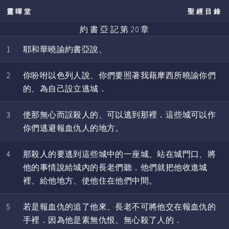
靈暉堂
聖經目錄
約 書 亞 記 第 20 章
1
耶和華曉諭約書亞說、
2
你吩咐以色列人說、你們要照著我藉摩西所曉諭你們
的、為自己設立逃城．
3
使那無心而誤殺人的、可以逃到那裡．這些城可以作
你們逃避報血仇人的地方。
4
那殺人的要逃到這些城中的一座城、站在城門口、將
他的事情說給城內的長老們聽．他們就把他收進城
裡、給他地方、使他住在他們中間。
5
若是報血仇的追了他來、長老不可將他交在報血仇的
手裡．因為他是素無仇恨、無心殺了人的．