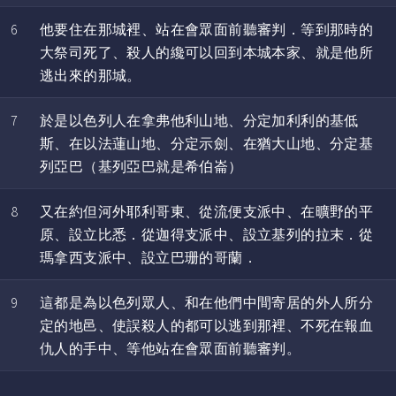
6
他要住在那城裡、站在會眾面前聽審判．等到那時的
大祭司死了、殺人的纔可以回到本城本家、就是他所
逃出來的那城。
7
於是以色列人在拿弗他利山地、分定加利利的基低
斯、在以法蓮山地、分定示劍、在猶大山地、分定基
列亞巴（基列亞巴就是希伯崙）
8
又在約但河外耶利哥東、從流便支派中、在曠野的平
原、設立比悉．從迦得支派中、設立基列的拉末．從
瑪拿西支派中、設立巴珊的哥蘭．
9
這都是為以色列眾人、和在他們中間寄居的外人所分
定的地邑、使誤殺人的都可以逃到那裡、不死在報血
仇人的手中、等他站在會眾面前聽審判。