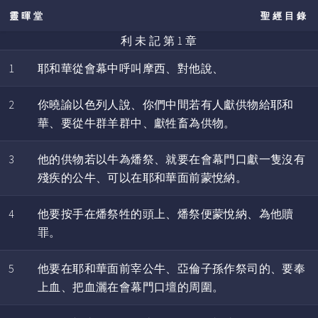
靈暉堂
聖經目錄
利 未 記 第 1 章
1
耶和華從會幕中呼叫摩西、對他說、
2
你曉諭以色列人說、你們中間若有人獻供物給耶和
華、要從牛群羊群中、獻牲畜為供物。
3
他的供物若以牛為燔祭、就要在會幕門口獻一隻沒有
殘疾的公牛、可以在耶和華面前蒙悅納。
4
他要按手在燔祭牲的頭上、燔祭便蒙悅納、為他贖
罪。
5
他要在耶和華面前宰公牛、亞倫子孫作祭司的、要奉
上血、把血灑在會幕門口壇的周圍。