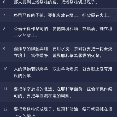
6
那人要剝去燔祭牲的皮、把燔祭牲切成塊子。
7
祭司亞倫的子孫、要把火放在壇上、把柴擺在火上。
8
亞倫子孫作祭司的、要把肉塊和頭、並脂油、擺在壇
上火的柴上。
9
但燔祭的臟腑與腿、要用水洗．祭司就要把一切全燒
在壇上、當作燔祭、獻與耶和華為馨香的火祭。
10
人的供物若以綿羊、或山羊為燔祭、就要獻上沒有殘
疾的公羊。
11
要把羊宰於壇的北邊、在耶和華面前．亞倫子孫作祭
司的、要把羊血灑在壇的周圍。
12
要把燔祭牲切成塊子、連頭和脂油、祭司就要擺在壇
上火的柴上。