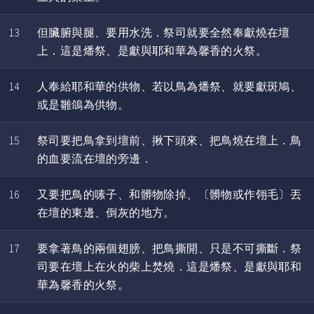
13
但臟腑與腿、要用水洗．祭司就要全然奉獻燒在壇
上．這是燔祭、是獻與耶和華為馨香的火祭。
14
人奉給耶和華的供物、若以鳥為燔祭、就要獻斑鳩、
或是雛鴿為供物。
15
祭司要把鳥拿到壇前、揪下頭來、把鳥燒在壇上．鳥
的血要流在壇的旁邊．
16
又要把鳥的嗉子、和髒物除掉、〔髒物或作翎毛〕丟
在壇的東邊、倒灰的地方。
17
要拿著鳥的兩個翅膀、把鳥撕開、只是不可撕斷．祭
司要在壇上在火的柴上焚燒．這是燔祭、是獻與耶和
華為馨香的火祭。