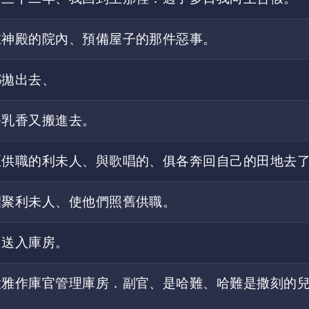
在神殿的院內、預備屋子的那件惡事。
都拋出去、
祭乳香又搬進去。
至供職的利未人、與歌唱的、俱各奔回自己的田地去
招聚利未人、使他們照舊供職。
、送入庫房。
大雅作庫官管理庫房．副官、是哈難、哈難是撒刻的