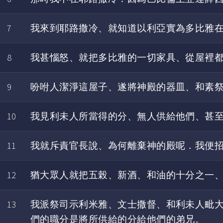
7
我來到耶路撒冷、就知道以利亞實為多比雅
8
我甚惱怒、就把多比雅的一切家具、從屋裡
9
吩咐人潔淨這屋子、遂將神殿的器皿、和素
10
我見利未人所當得的分、無人供給他們、甚
11
我就斥責官長說、為何離棄神的殿呢．我便
12
猶大眾人就把五榖、新酒、和油的十分之一
13
我派祭司示利米雅、文士撒督、和利未人毗
們的職分是將所供給的分給他們的弟兄。