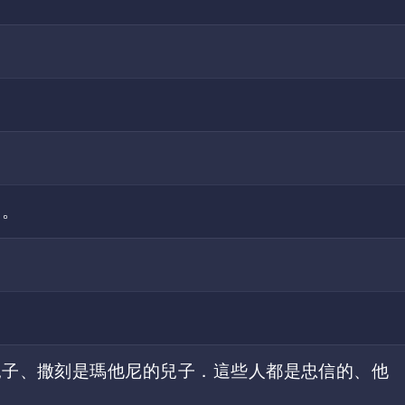
了。
兒子、撒刻是瑪他尼的兒子．這些人都是忠信的、他