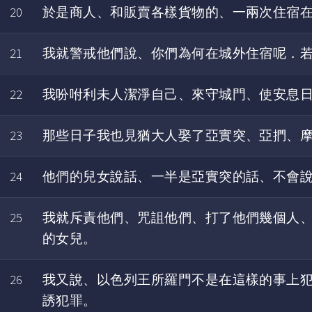
20
於是商人、和販賣各樣貨物的、一兩次住宿
21
我就警戒他們說、你們為何在城外住宿呢．
22
我吩咐利未人潔淨自己、來守城門、使安息
23
那些日子我也見猶大人娶了亞實突、亞捫、
24
他們的兒女說話、一半是亞實突的話、不會
25
我就斥責他們、咒詛他們、打了他們幾個人
的女兒。
26
我又說、以色列王所羅門不是在這樣的事上
誘犯罪。