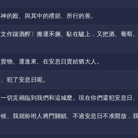
為神的殿、與其中的禮節、所行的善。
原文作踹酒醡〕搬運禾捆、馱在驢上．又把酒、葡萄
樣貨物、運進來、在安息日賣給猶大人。
事、犯了安息日呢。
使一切災禍臨到我們和這城麼。現在你們還犯安息日
時候、我就吩咐人將門關鎖、不過安息日不准開放．