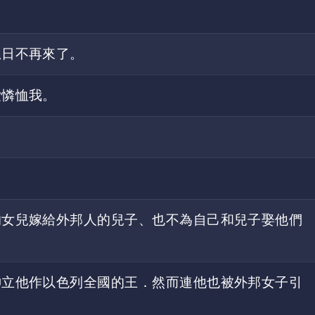
息日不再來了。
愛憐恤我。
的女兒嫁給外邦人的兒子、也不為自己和兒子娶他們
神立他作以色列全國的王．然而連他也被外邦女子引